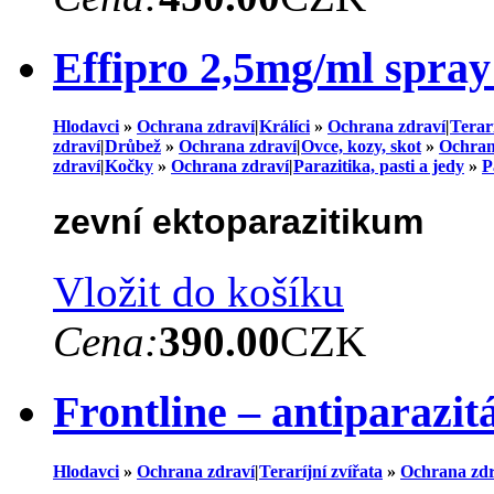
Effipro 2,5mg/ml spra
Hlodavci
»
Ochrana zdraví
|
Králíci
»
Ochrana zdraví
|
Terarí
zdraví
|
Drůbež
»
Ochrana zdraví
|
Ovce, kozy, skot
»
Ochran
zdraví
|
Kočky
»
Ochrana zdraví
|
Parazitika, pasti a jedy
»
P
zevní ektoparazitikum
Vložit do košíku
Cena:
390.00
CZK
Frontline – antiparazit
Hlodavci
»
Ochrana zdraví
|
Teraríjní zvířata
»
Ochrana zdr