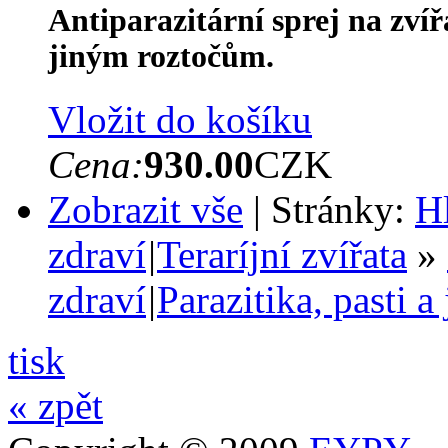
Antiparazitární sprej na zví
jiným roztočům.
Vložit do košíku
Cena:
930.00
CZK
Zobrazit vše
| Stránky:
H
zdraví
|
Teraríjní zvířata
»
zdraví
|
Parazitika, pasti a
tisk
« zpět