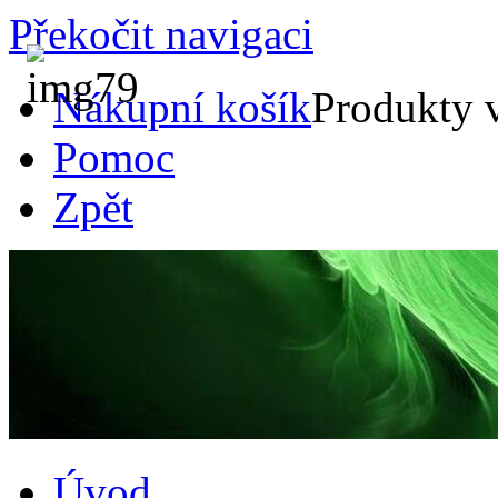
Překočit navigaci
Nákupní košík
Produkty 
Pomoc
Zpět
Úvod