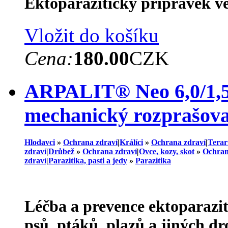
Ektoparazitický přípravek v
Vložit do košíku
Cena:
180.00
CZK
ARPALIT® Neo 6,0/1,5 m
mechanický rozprašova
Hlodavci
»
Ochrana zdraví
|
Králíci
»
Ochrana zdraví
|
Terarí
zdraví
|
Drůbež
»
Ochrana zdraví
|
Ovce, kozy, skot
»
Ochran
zdraví
|
Parazitika, pasti a jedy
»
Parazitika
Léčba a prevence ektoparazit
psů, ptáků, plazů a jiných dr