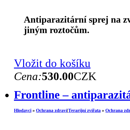
Antiparazitární sprej na z
jiným roztočům.
Vložit do košíku
Cena:
530.00
CZK
Frontline – antiparazit
Hlodavci
»
Ochrana zdraví
|
Teraríjní zvířata
»
Ochrana zdr