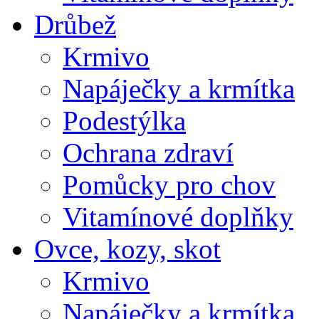
Drůbež
Krmivo
Napáječky a krmítka
Podestýlka
Ochrana zdraví
Pomůcky pro chov
Vitamínové doplňky
Ovce, kozy, skot
Krmivo
Napáječky a krmítka