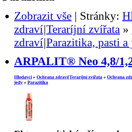
Zobrazit vše
| Stránky:
H
zdraví
|
Teraríjní zvířata
»
zdraví
|
Parazitika, pasti a
ARPALIT® Neo 4,8/1,2 
Hlodavci
»
Ochrana zdraví
|
Teraríjní zvířata
»
Ochrana zdr
jedy
»
Parazitika