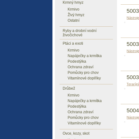
Krmný hmyz
Krmivo
5003
Živý hmyz
Nástroj
Ostatní
Ryby a drobní vodní
živočichové
5003
Ptáci a exoti
Krmivo
Nástroj
Napáječky a krmítka
Podestýlka
Ochrana zdraví
Pomůcky pro chov
5003
Vitamínové doplňky
Teraríjn
Drůbež
Krmivo
Napáječky a krmítka
Podestýlka
5004
Ochrana zdraví
Pomůcky pro chov
Nástroj
Vitamínové doplňky
Ovce, kozy, skot