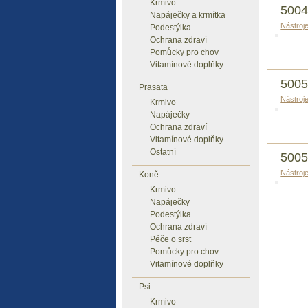
Krmivo
5004
Napáječky a krmítka
Nástroj
Podestýlka
Ochrana zdraví
Pomůcky pro chov
Vitamínové doplňky
5005
Prasata
Nástroj
Krmivo
Napáječky
Ochrana zdraví
Vitamínové doplňky
Ostatní
5005
Nástroj
Koně
Krmivo
Napáječky
Podestýlka
Ochrana zdraví
Péče o srst
Pomůcky pro chov
Vitamínové doplňky
Psi
Krmivo