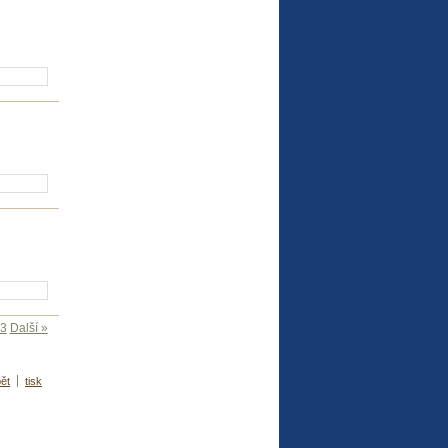
ošíku
ošíku
ošíku
3
Další »
ět
tisk