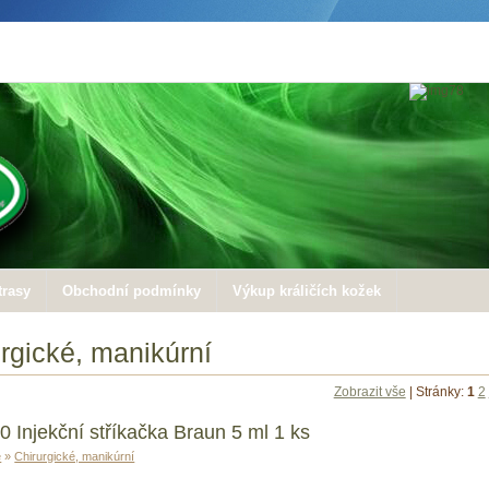
trasy
Obchodní podmínky
Výkup králičích kožek
rgické, manikúrní
Zobrazit vše
| Stránky:
1
2
0 Injekční stříkačka Braun 5 ml 1 ks
e
»
Chirurgické, manikúrní