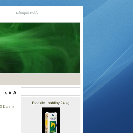
Nákupní košík
Pomoc
Zpět
Produkty v košíku:
0
Novinky
A
A
A
Bioaktiv - hobliny 24 kg
3
Další »