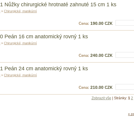
1 Nůžky chirurgické hrotnaté zahnuté 15 cm 1 ks
e
»
Chirurgické, manikúrní
190.00
Cena:
CZK
Vložit do k
0 Peán 16 cm anatomický rovný 1 ks
e
»
Chirurgické, manikúrní
240.00
Cena:
CZK
Vložit do k
1 Peán 24 cm anatomický rovný 1 ks
e
»
Chirurgické, manikúrní
210.00
Cena:
CZK
Vložit do k
Zobrazit vše
| Stránky:
1
2
« zp