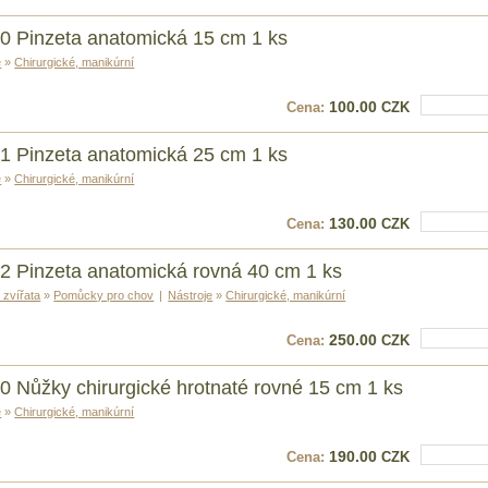
0 Pinzeta anatomická 15 cm 1 ks
e
»
Chirurgické, manikúrní
100.00
Cena:
CZK
Vložit do k
1 Pinzeta anatomická 25 cm 1 ks
e
»
Chirurgické, manikúrní
130.00
Cena:
CZK
Vložit do k
2 Pinzeta anatomická rovná 40 cm 1 ks
í zvířata
»
Pomůcky pro chov
|
Nástroje
»
Chirurgické, manikúrní
250.00
Cena:
CZK
Vložit do k
0 Nůžky chirurgické hrotnaté rovné 15 cm 1 ks
e
»
Chirurgické, manikúrní
190.00
Cena:
CZK
Vložit do k