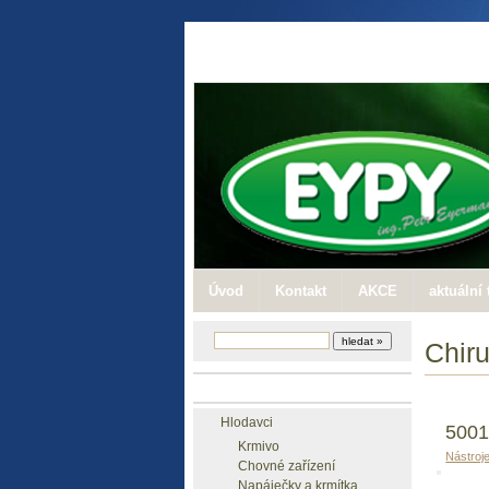
Úvod
Kontakt
AKCE
aktuální 
Chiru
Zboží
Hlodavci
5001
Krmivo
Nástroj
Chovné zařízení
Napáječky a krmítka