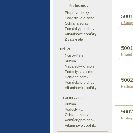
Příslušenství
Přepravní boxy
5001
Podestýlka a seno
Nástroj
Ochrana zdraví
Pomůcky pro chov
Vitamínové doplňky
Živá zvířata
5001
Králíci
Nástroj
živá zvířata
Krmivo
Napáječky krmítka
Podestýlka a seno
Ochrana zdraví
5002
Pomůcky pro chov
Nástroj
Vitamínové doplňky
Teraríjní zvířata
Krmivo
Podestýlka
5002
Ochrana zdraví
Nástroj
Pomůcky pro chov
Vitamínové doplňky