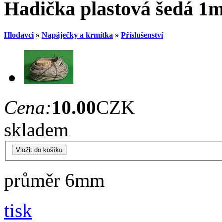
Hadička plastová šedá 1
Hlodavci
»
Napáječky a krmítka
»
Příslušenství
Cena:
10.00
CZK
skladem
průměr 6mm
tisk