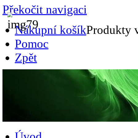
Překočit navigaci
Nákupní košík
Produkty 
Pomoc
Zpět
Úvod