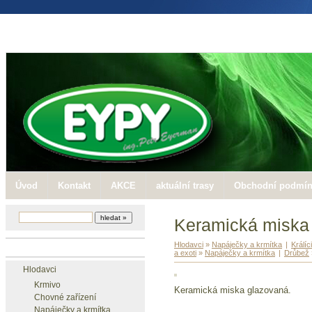
Úvod
Kontakt
AKCE
aktuální trasy
Obchodní podmí
Keramická miska 
Hlodavci
»
Napáječky a krmítka
|
Králíci
Zboží
a exoti
»
Napáječky a krmítka
|
Drůbež
Hlodavci
Krmivo
Keramická miska glazovaná.
Chovné zařízení
Napáječky a krmítka