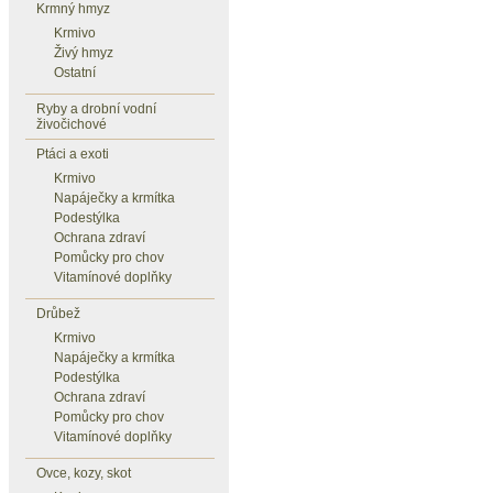
Krmný hmyz
Krmivo
Živý hmyz
Ostatní
Ryby a drobní vodní
živočichové
Ptáci a exoti
Krmivo
Napáječky a krmítka
Podestýlka
Ochrana zdraví
Pomůcky pro chov
Vitamínové doplňky
Drůbež
Krmivo
Napáječky a krmítka
Podestýlka
Ochrana zdraví
Pomůcky pro chov
Vitamínové doplňky
Ovce, kozy, skot