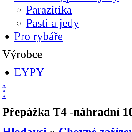
Parazitika
Pasti a jedy
Pro rybáře
Výrobce
EYPY
A
A
A
Přepážka T4 -náhradní 1
Hlodavci
»
Chovné zaříze