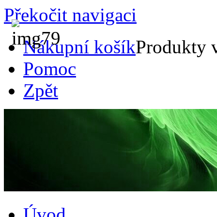
Překočit navigaci
Nákupní košík
Produkty 
Pomoc
Zpět
Úvod