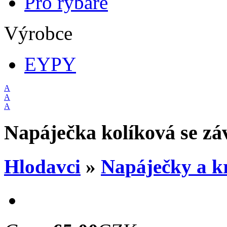
Pro rybáře
Výrobce
EYPY
A
A
A
Napáječka kolíková se zá
Hlodavci
»
Napáječky a k